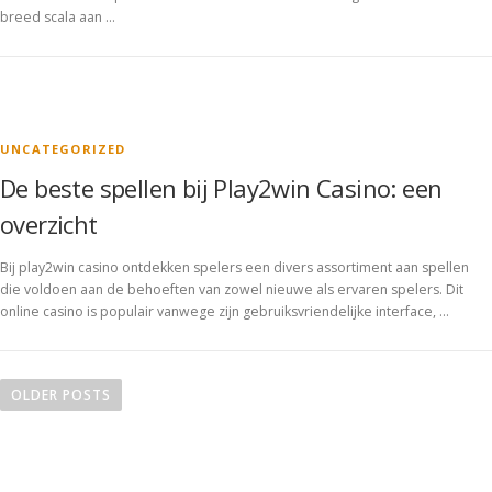
breed scala aan …
UNCATEGORIZED
De beste spellen bij Play2win Casino: een
overzicht
Bij play2win casino ontdekken spelers een divers assortiment aan spellen
die voldoen aan de behoeften van zowel nieuwe als ervaren spelers. Dit
online casino is populair vanwege zijn gebruiksvriendelijke interface, …
P
o
OLDER POSTS
s
t
s