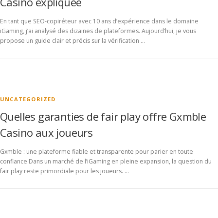
Casino expliquée
En tant que SEO-copiréteur avec 10 ans d’expérience dans le domaine
iGaming, j’ai analysé des dizaines de plateformes. Aujourd’hui, je vous
propose un guide clair et précis sur la vérification …
UNCATEGORIZED
Quelles garanties de fair play offre Gxmble
Casino aux joueurs
Gxmble : une plateforme fiable et transparente pour parier en toute
confiance Dans un marché de l’iGaming en pleine expansion, la question du
fair play reste primordiale pour les joueurs. …