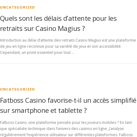
UNCATEGORIZED
Quels sont les délais d’attente pour les
retraits sur Casino Magius ?
Introduction au délai d’attente des retraits Casino Magius est une plateforme
de jeu en ligne reconnue pour sa variété de jeux et son accessibilité.
Cependant, un point essentiel pour tout …
UNCATEGORIZED
Fatboss Casino favorise-t-il un accès simplifié
sur smartphone et tablette ?
Fatboss Casino, une plateforme pensée pour les joueurs mobiles ? En tant
que spécialiste technique dans l’univers des casinos en ligne, j’analyse
régulièrement l’expérience utilisateur sur différentes plateformes. Fatboss