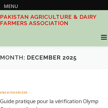
MENU
Skip
PAKISTAN AGRICULTURE & DAIRY
to
FARMERS ASSOCIATION
content
Menu
HOME
ABOUT
ACTIVITIES
DOWNLOADS
MONTH:
DECEMBER 2025
CONTACT US
UNCATEGORIZED
Guide pratique pour la vérification Olymp