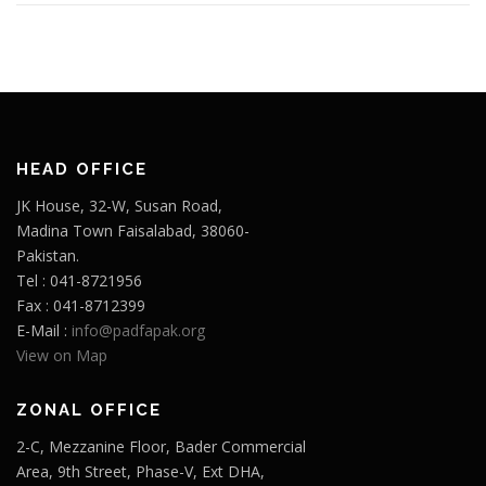
HEAD OFFICE
JK House, 32-W, Susan Road,
Madina Town Faisalabad, 38060-
Pakistan.
Tel : 041-8721956
Fax : 041-8712399
E-Mail :
info@padfapak.org
View on Map
ZONAL OFFICE
2-C, Mezzanine Floor, Bader Commercial
Area, 9th Street, Phase-V, Ext DHA,