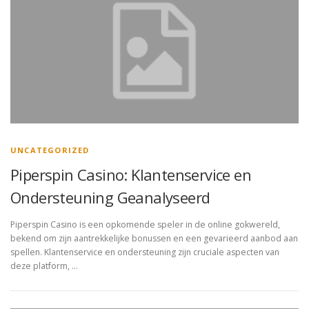
UNCATEGORIZED
Piperspin Casino: Klantenservice en
Ondersteuning Geanalyseerd
Piperspin Casino is een opkomende speler in de online gokwereld,
bekend om zijn aantrekkelijke bonussen en een gevarieerd aanbod aan
spellen. Klantenservice en ondersteuning zijn cruciale aspecten van
deze platform, …