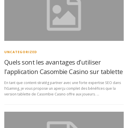
UNCATEGORIZED
Quels sont les avantages d’utiliser
l’application Casombie Casino sur tablette
En tant que content-stratég partner avec une forte expertise SEO dans
l’iGaming, je vous propose un aperçu complet des bénéfices que la
version tablette de Casombie Casino offre aux joueurs. …