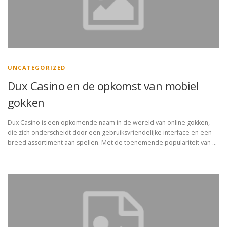
UNCATEGORIZED
Dux Casino en de opkomst van mobiel
gokken
Dux Casino is een opkomende naam in de wereld van online gokken,
die zich onderscheidt door een gebruiksvriendelijke interface en een
breed assortiment aan spellen. Met de toenemende populariteit van …