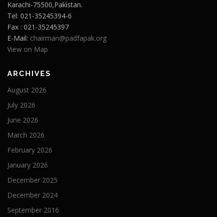
Karachi-75500,Pakistan.
Tel: 021-35245394-6
Fax : 021-35245397
E-Mail:
chairman@padfapak.org
View on Map
ARCHIVES
August 2026
July 2026
June 2026
March 2026
February 2026
January 2026
December 2025
December 2024
September 2016