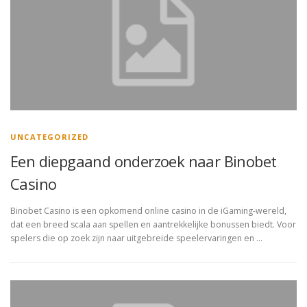
UNCATEGORIZED
Een diepgaand onderzoek naar Binobet
Casino
Binobet Casino is een opkomend online casino in de iGaming-wereld,
dat een breed scala aan spellen en aantrekkelijke bonussen biedt. Voor
spelers die op zoek zijn naar uitgebreide speelervaringen en …