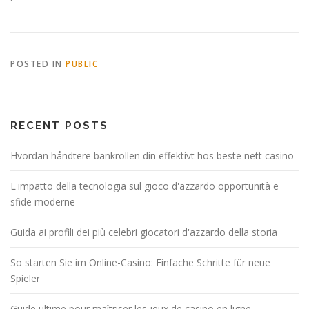
POSTED IN
PUBLIC
RECENT POSTS
Hvordan håndtere bankrollen din effektivt hos beste nett casino
L'impatto della tecnologia sul gioco d'azzardo opportunità e
sfide moderne
Guida ai profili dei più celebri giocatori d'azzardo della storia
So starten Sie im Online-Casino: Einfache Schritte für neue
Spieler
Guide ultime pour maîtriser les jeux de casino en ligne