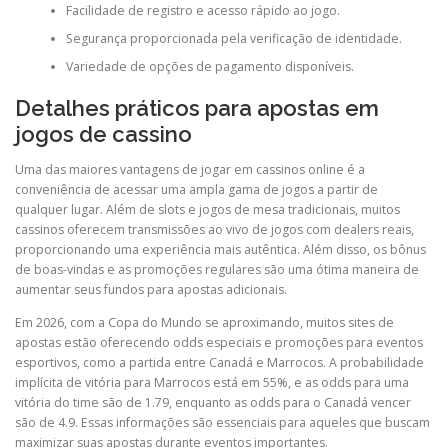
Facilidade de registro e acesso rápido ao jogo.
Segurança proporcionada pela verificação de identidade.
Variedade de opções de pagamento disponíveis.
Detalhes práticos para apostas em
jogos de cassino
Uma das maiores vantagens de jogar em cassinos online é a
conveniência de acessar uma ampla gama de jogos a partir de
qualquer lugar. Além de slots e jogos de mesa tradicionais, muitos
cassinos oferecem transmissões ao vivo de jogos com dealers reais,
proporcionando uma experiência mais autêntica. Além disso, os bônus
de boas-vindas e as promoções regulares são uma ótima maneira de
aumentar seus fundos para apostas adicionais.
Em 2026, com a Copa do Mundo se aproximando, muitos sites de
apostas estão oferecendo odds especiais e promoções para eventos
esportivos, como a partida entre Canadá e Marrocos. A probabilidade
implícita de vitória para Marrocos está em 55%, e as odds para uma
vitória do time são de 1.79, enquanto as odds para o Canadá vencer
são de 4.9. Essas informações são essenciais para aqueles que buscam
maximizar suas apostas durante eventos importantes.