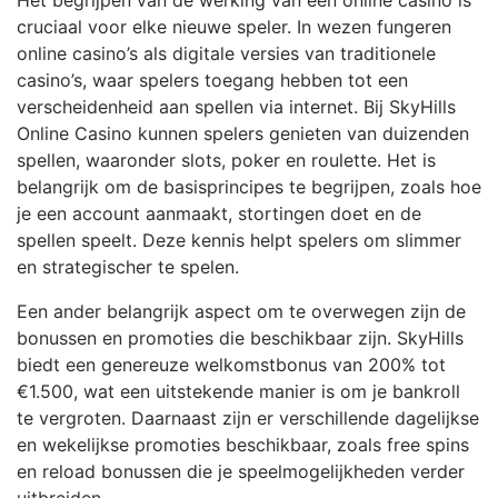
Het begrijpen van de werking van een online casino is
cruciaal voor elke nieuwe speler. In wezen fungeren
online casino’s als digitale versies van traditionele
casino’s, waar spelers toegang hebben tot een
verscheidenheid aan spellen via internet. Bij SkyHills
Online Casino kunnen spelers genieten van duizenden
spellen, waaronder slots, poker en roulette. Het is
belangrijk om de basisprincipes te begrijpen, zoals hoe
je een account aanmaakt, stortingen doet en de
spellen speelt. Deze kennis helpt spelers om slimmer
en strategischer te spelen.
Een ander belangrijk aspect om te overwegen zijn de
bonussen en promoties die beschikbaar zijn. SkyHills
biedt een genereuze welkomstbonus van 200% tot
€1.500, wat een uitstekende manier is om je bankroll
te vergroten. Daarnaast zijn er verschillende dagelijkse
en wekelijkse promoties beschikbaar, zoals free spins
en reload bonussen die je speelmogelijkheden verder