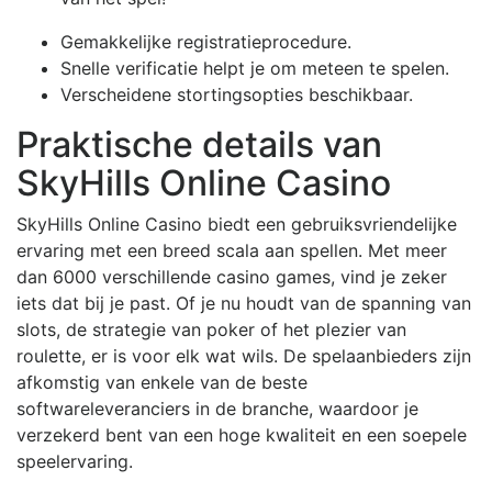
Gemakkelijke registratieprocedure.
Snelle verificatie helpt je om meteen te spelen.
Verscheidene stortingsopties beschikbaar.
Praktische details van
SkyHills Online Casino
SkyHills Online Casino biedt een gebruiksvriendelijke
ervaring met een breed scala aan spellen. Met meer
dan 6000 verschillende casino games, vind je zeker
iets dat bij je past. Of je nu houdt van de spanning van
slots, de strategie van poker of het plezier van
roulette, er is voor elk wat wils. De spelaanbieders zijn
afkomstig van enkele van de beste
softwareleveranciers in de branche, waardoor je
verzekerd bent van een hoge kwaliteit en een soepele
speelervaring.