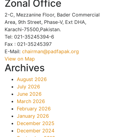
Zonal Office
2-C, Mezzanine Floor, Bader Commercial
Area, 9th Street, Phase-V, Ext DHA,
Karachi-75500,Pakistan.
Tel: 021-35245394-6
Fax : 021-35245397
E-Mail:
chairman@padfapak.org
View on Map
Archives
August 2026
July 2026
June 2026
March 2026
February 2026
January 2026
December 2025
December 2024