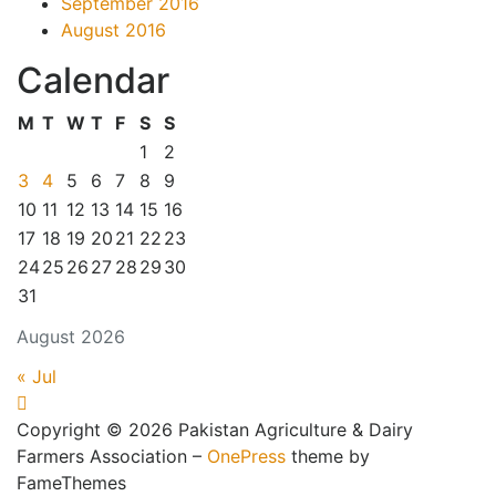
September 2016
August 2016
Calendar
M
T
W
T
F
S
S
1
2
3
4
5
6
7
8
9
10
11
12
13
14
15
16
17
18
19
20
21
22
23
24
25
26
27
28
29
30
31
August 2026
« Jul
Copyright © 2026 Pakistan Agriculture & Dairy
Farmers Association
–
OnePress
theme by
FameThemes