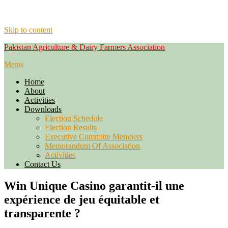
Skip to content
Pakistan Agriculture & Dairy Farmers Association
Menu
Home
About
Activities
Downloads
Election Schedule
Election Results
Executive Committe Members
Memorandum Of Association
Activities
Contact Us
Win Unique Casino garantit-il une
expérience de jeu équitable et
transparente ?