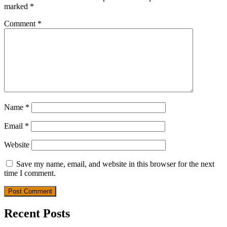
marked
*
Comment
*
Name
*
Email
*
Website
Save my name, email, and website in this browser for the next
time I comment.
Recent Posts