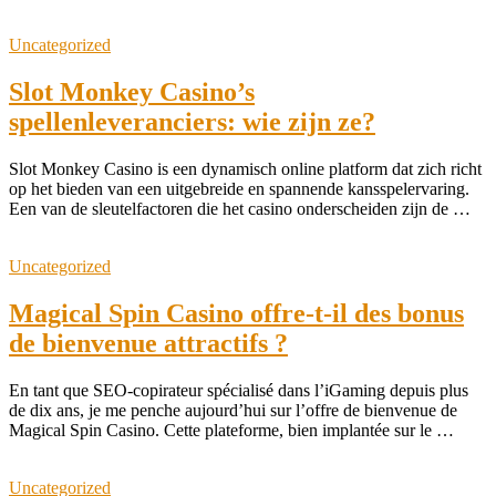
Uncategorized
Slot Monkey Casino’s
spellenleveranciers: wie zijn ze?
Slot Monkey Casino is een dynamisch online platform dat zich richt
op het bieden van een uitgebreide en spannende kansspelervaring.
Een van de sleutelfactoren die het casino onderscheiden zijn de …
Uncategorized
Magical Spin Casino offre-t-il des bonus
de bienvenue attractifs ?
En tant que SEO-copirateur spécialisé dans l’iGaming depuis plus
de dix ans, je me penche aujourd’hui sur l’offre de bienvenue de
Magical Spin Casino. Cette plateforme, bien implantée sur le …
Uncategorized