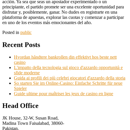
acción. Ya sea que seas un apostador experimentado o un
principiante, el partido promete ser una excelente oportunidad para
disfrutar y, posiblemente, ganar. No dudes en registrarte en una
plataforma de apuestas, explorar las cuotas y comenzar a participar
en uno de los eventos más emocionantes del año.
Posted in
public
Recent Posts
Hvordan håndtere bankrollen din effektivt hos beste nett
casino
L'impatto della tecnologia sul gioco d'azzardo opportunità e
sfide moderne
Guida ai profili dei più celebri giocatori d'azzardo della storia
So starten Sie im Online-Casino: Einfache Schritte für neue
Spieler
Guide ultime pour maîtriser les jeux de casino en ligne
Head Office
JK House, 32-W, Susan Road,
Madina Town Faisalabad, 38060-
Pakistan.