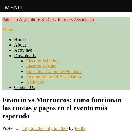
MENU
Skip
Pakistan Agriculture & Dairy Farmers Association
to
Menu
content
Home
About
Activities
Downloads
Election Schedule
Election Results
Executive Committe Members
Memorandum Of Association
Activities
Contact Us
Francia vs Marruecos: cómo funcionan
las cuotas y pagos en el evento más
esperado
Posted on
July 6, 2026
July 6, 2026
by
Padfa