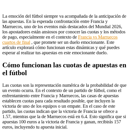
La emoción del fútbol siempre va acompañada de la anticipación de
las apuestas. En la esperada confrontación entre Francia y
Marruecos, uno de los eventos más destacados del Mundial 2026,
los apostadores están ansiosos por conocer las cuotas y los métodos
de pago, especialmente en el contexto de
Francia vs Marruecos
cuartos de final
, que promete ser un duelo emocionante. Este
artículo explorará cómo funcionan estas dinámicas y qué puedes
esperar al realizar tus apuestas en este emocionante duelo.
Cómo funcionan las cuotas de apuestas en
el fútbol
Las cuotas son la representación numérica de la probabilidad de que
un evento ocurra. En el contexto de un partido de fútbol, como el
enfrentamiento entre Francia y Marruecos, las casas de apuestas
establecen cuotas para cada resultado posible, que incluyen la
victoria de uno de los equipos o un empate. En el caso de este
partido, las cuotas indican que la victoria de Francia se ofrece a
1.57, mientras que la de Marruecos está en 6.4. Esto significa que si
apuestas 100 euros a la victoria de Francia y ganan, recibirás 157
euros, incluyendo tu apuesta inicial.