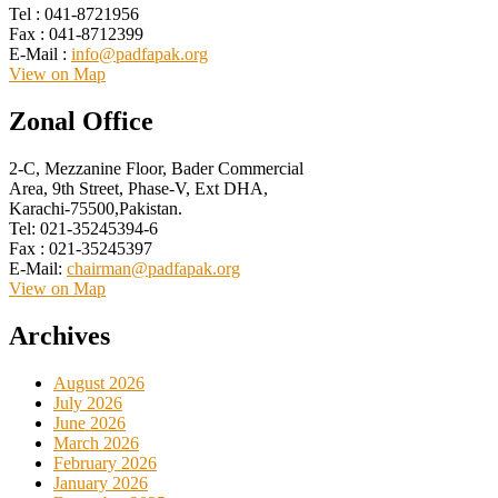
Tel : 041-8721956
Fax : 041-8712399
E-Mail :
info@padfapak.org
View on Map
Zonal Office
2-C, Mezzanine Floor, Bader Commercial
Area, 9th Street, Phase-V, Ext DHA,
Karachi-75500,Pakistan.
Tel: 021-35245394-6
Fax : 021-35245397
E-Mail:
chairman@padfapak.org
View on Map
Archives
August 2026
July 2026
June 2026
March 2026
February 2026
January 2026