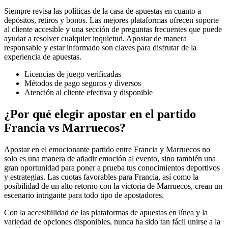
Siempre revisa las políticas de la casa de apuestas en cuanto a
depósitos, retiros y bonos. Las mejores plataformas ofrecen soporte
al cliente accesible y una sección de preguntas frecuentes que puede
ayudar a resolver cualquier inquietud. Apostar de manera
responsable y estar informado son claves para disfrutar de la
experiencia de apuestas.
Licencias de juego verificadas
Métodos de pago seguros y diversos
Atención al cliente efectiva y disponible
¿Por qué elegir apostar en el partido
Francia vs Marruecos?
Apostar en el emocionante partido entre Francia y Marruecos no
solo es una manera de añadir emoción al evento, sino también una
gran oportunidad para poner a prueba tus conocimientos deportivos
y estrategias. Las cuotas favorables para Francia, así como la
posibilidad de un alto retorno con la victoria de Marruecos, crean un
escenario intrigante para todo tipo de apostadores.
Con la accesibilidad de las plataformas de apuestas en línea y la
variedad de opciones disponibles, nunca ha sido tan fácil unirse a la