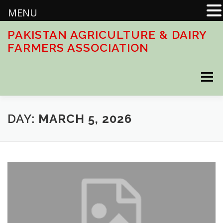
MENU
Skip
PAKISTAN AGRICULTURE & DAIRY
to
FARMERS ASSOCIATION
content
Menu
HOME
ABOUT
ACTIVITIES
DOWNLOADS
DAY:
MARCH 5, 2026
CONTACT US