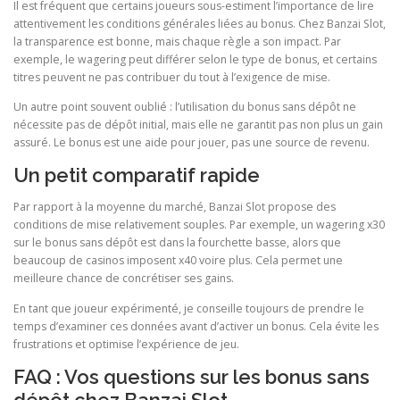
Il est fréquent que certains joueurs sous-estiment l’importance de lire
attentivement les conditions générales liées au bonus. Chez Banzai Slot,
la transparence est bonne, mais chaque règle a son impact. Par
exemple, le wagering peut différer selon le type de bonus, et certains
titres peuvent ne pas contribuer du tout à l’exigence de mise.
Un autre point souvent oublié : l’utilisation du bonus sans dépôt ne
nécessite pas de dépôt initial, mais elle ne garantit pas non plus un gain
assuré. Le bonus est une aide pour jouer, pas une source de revenu.
Un petit comparatif rapide
Par rapport à la moyenne du marché, Banzai Slot propose des
conditions de mise relativement souples. Par exemple, un wagering x30
sur le bonus sans dépôt est dans la fourchette basse, alors que
beaucoup de casinos imposent x40 voire plus. Cela permet une
meilleure chance de concrétiser ses gains.
En tant que joueur expérimenté, je conseille toujours de prendre le
temps d’examiner ces données avant d’activer un bonus. Cela évite les
frustrations et optimise l’expérience de jeu.
FAQ : Vos questions sur les bonus sans
dépôt chez Banzai Slot