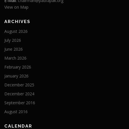
E-Mail:
chairman@padfapak.org
View on Map
ARCHIVES
August 2026
July 2026
June 2026
March 2026
February 2026
January 2026
December 2025
December 2024
September 2016
August 2016
CALENDAR