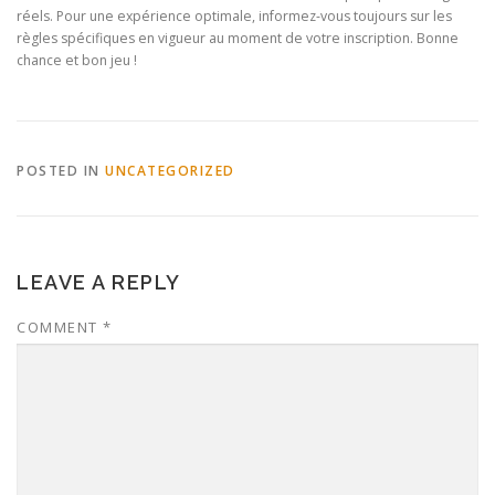
réels. Pour une expérience optimale, informez-vous toujours sur les
règles spécifiques en vigueur au moment de votre inscription. Bonne
chance et bon jeu !
POSTED IN
UNCATEGORIZED
LEAVE A REPLY
COMMENT
*