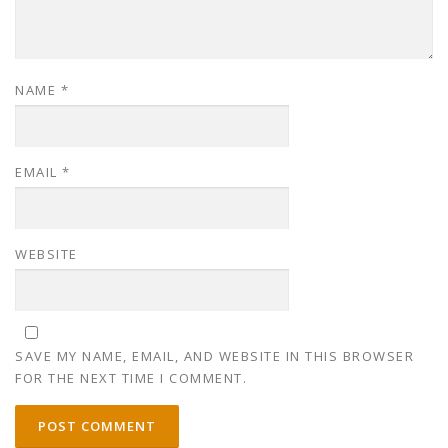
NAME
*
EMAIL
*
WEBSITE
SAVE MY NAME, EMAIL, AND WEBSITE IN THIS BROWSER
FOR THE NEXT TIME I COMMENT.