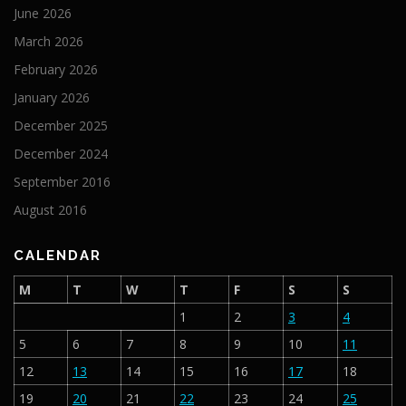
June 2026
March 2026
February 2026
January 2026
December 2025
December 2024
September 2016
August 2016
CALENDAR
M
T
W
T
F
S
S
1
2
3
4
5
6
7
8
9
10
11
12
13
14
15
16
17
18
19
20
21
22
23
24
25