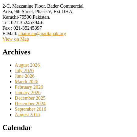
2-C, Mezzanine Floor, Bader Commercial
Area, 9th Street, Phase-V, Ext DHA,
Karachi-75500,Pakistan.
Tel: 021-35245394-6
Fax : 021-35245397
E-Mail:
chairman@padfapak.org
View on Map
Archives
August 2026
July 2026
June 2026
March 2026
February 2026
January 2026
December 2025
December 2024
September 2016
August 2016
Calendar