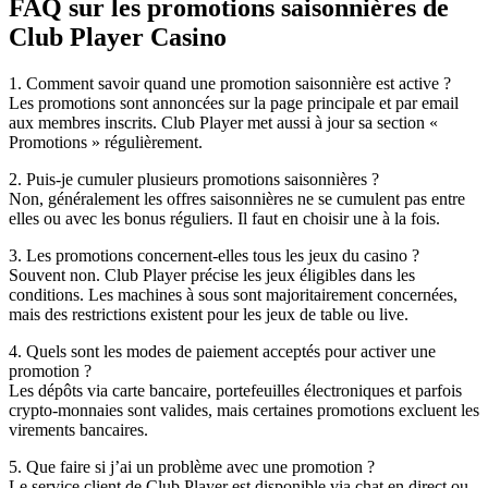
FAQ sur les promotions saisonnières de
Club Player Casino
1. Comment savoir quand une promotion saisonnière est active ?
Les promotions sont annoncées sur la page principale et par email
aux membres inscrits. Club Player met aussi à jour sa section «
Promotions » régulièrement.
2. Puis-je cumuler plusieurs promotions saisonnières ?
Non, généralement les offres saisonnières ne se cumulent pas entre
elles ou avec les bonus réguliers. Il faut en choisir une à la fois.
3. Les promotions concernent-elles tous les jeux du casino ?
Souvent non. Club Player précise les jeux éligibles dans les
conditions. Les machines à sous sont majoritairement concernées,
mais des restrictions existent pour les jeux de table ou live.
4. Quels sont les modes de paiement acceptés pour activer une
promotion ?
Les dépôts via carte bancaire, portefeuilles électroniques et parfois
crypto-monnaies sont valides, mais certaines promotions excluent les
virements bancaires.
5. Que faire si j’ai un problème avec une promotion ?
Le service client de Club Player est disponible via chat en direct ou