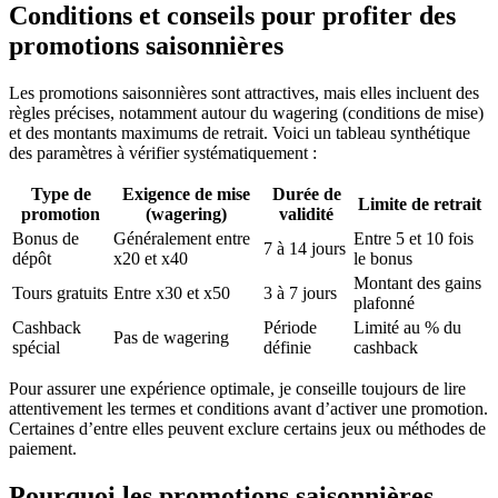
Conditions et conseils pour profiter des
promotions saisonnières
Les promotions saisonnières sont attractives, mais elles incluent des
règles précises, notamment autour du wagering (conditions de mise)
et des montants maximums de retrait. Voici un tableau synthétique
des paramètres à vérifier systématiquement :
Type de
Exigence de mise
Durée de
Limite de retrait
promotion
(wagering)
validité
Bonus de
Généralement entre
Entre 5 et 10 fois
7 à 14 jours
dépôt
x20 et x40
le bonus
Montant des gains
Tours gratuits
Entre x30 et x50
3 à 7 jours
plafonné
Cashback
Période
Limité au % du
Pas de wagering
spécial
définie
cashback
Pour assurer une expérience optimale, je conseille toujours de lire
attentivement les termes et conditions avant d’activer une promotion.
Certaines d’entre elles peuvent exclure certains jeux ou méthodes de
paiement.
Pourquoi les promotions saisonnières