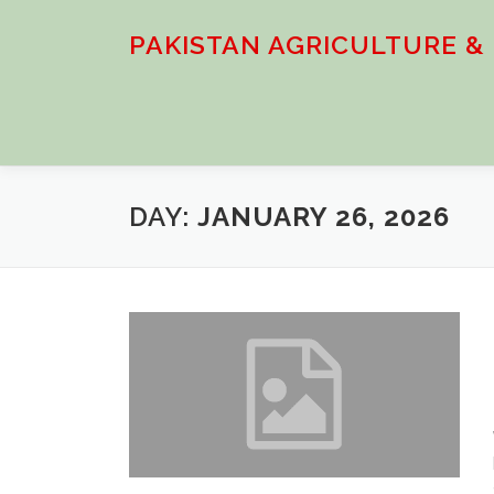
Skip
to
PAKISTAN AGRICULTURE &
content
DAY:
JANUARY 26, 2026