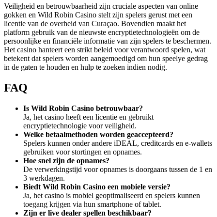
Veiligheid en betrouwbaarheid zijn cruciale aspecten van online
gokken en Wild Robin Casino stelt zijn spelers gerust met een
licentie van de overheid van Curaçao. Bovendien maakt het
platform gebruik van de nieuwste encryptietechnologieën om de
persoonlijke en financiële informatie van zijn spelers te beschermen.
Het casino hanteert een strikt beleid voor verantwoord spelen, wat
betekent dat spelers worden aangemoedigd om hun speelye gedrag
in de gaten te houden en hulp te zoeken indien nodig.
FAQ
Is Wild Robin Casino betrouwbaar?
Ja, het casino heeft een licentie en gebruikt
encryptietechnologie voor veiligheid.
Welke betaalmethoden worden geaccepteerd?
Spelers kunnen onder andere iDEAL, creditcards en e-wallets
gebruiken voor stortingen en opnames.
Hoe snel zijn de opnames?
De verwerkingstijd voor opnames is doorgaans tussen de 1 en
3 werkdagen.
Biedt Wild Robin Casino een mobiele versie?
Ja, het casino is mobiel geoptimaliseerd en spelers kunnen
toegang krijgen via hun smartphone of tablet.
Zijn er live dealer spellen beschikbaar?