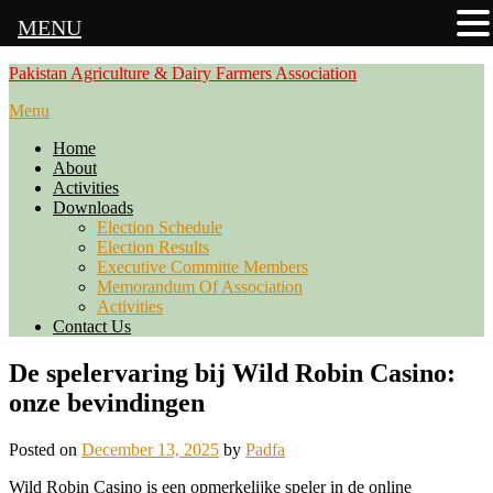
MENU
Skip
Pakistan Agriculture & Dairy Farmers Association
to
Menu
content
Home
About
Activities
Downloads
Election Schedule
Election Results
Executive Committe Members
Memorandum Of Association
Activities
Contact Us
De spelervaring bij Wild Robin Casino:
onze bevindingen
Posted on
December 13, 2025
by
Padfa
Wild Robin Casino is een opmerkelijke speler in de online