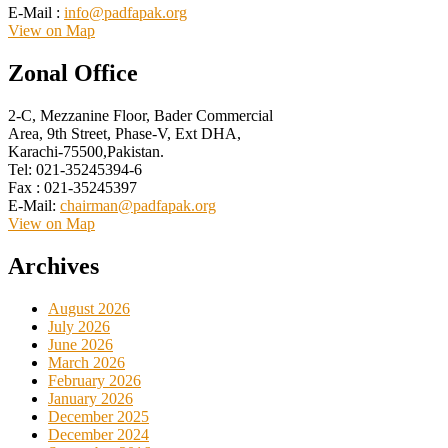
E-Mail :
info@padfapak.org
View on Map
Zonal Office
2-C, Mezzanine Floor, Bader Commercial
Area, 9th Street, Phase-V, Ext DHA,
Karachi-75500,Pakistan.
Tel: 021-35245394-6
Fax : 021-35245397
E-Mail:
chairman@padfapak.org
View on Map
Archives
August 2026
July 2026
June 2026
March 2026
February 2026
January 2026
December 2025
December 2024