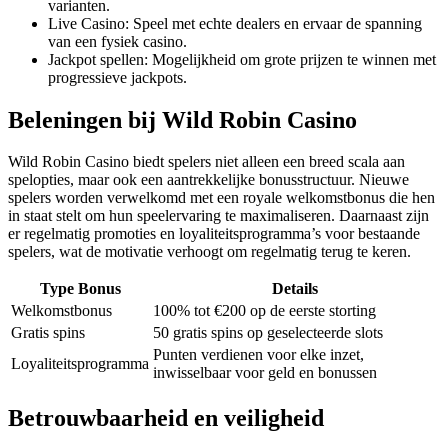
varianten.
Live Casino: Speel met echte dealers en ervaar de spanning
van een fysiek casino.
Jackpot spellen: Mogelijkheid om grote prijzen te winnen met
progressieve jackpots.
Beleningen bij Wild Robin Casino
Wild Robin Casino biedt spelers niet alleen een breed scala aan
spelopties, maar ook een aantrekkelijke bonusstructuur. Nieuwe
spelers worden verwelkomd met een royale welkomstbonus die hen
in staat stelt om hun speelervaring te maximaliseren. Daarnaast zijn
er regelmatig promoties en loyaliteitsprogramma’s voor bestaande
spelers, wat de motivatie verhoogt om regelmatig terug te keren.
Type Bonus
Details
Welkomstbonus
100% tot €200 op de eerste storting
Gratis spins
50 gratis spins op geselecteerde slots
Punten verdienen voor elke inzet,
Loyaliteitsprogramma
inwisselbaar voor geld en bonussen
Betrouwbaarheid en veiligheid