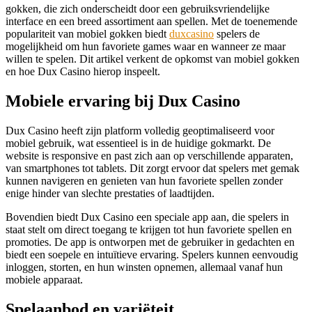
gokken, die zich onderscheidt door een gebruiksvriendelijke
interface en een breed assortiment aan spellen. Met de toenemende
populariteit van mobiel gokken biedt
duxcasino
spelers de
mogelijkheid om hun favoriete games waar en wanneer ze maar
willen te spelen. Dit artikel verkent de opkomst van mobiel gokken
en hoe Dux Casino hierop inspeelt.
Mobiele ervaring bij Dux Casino
Dux Casino heeft zijn platform volledig geoptimaliseerd voor
mobiel gebruik, wat essentieel is in de huidige gokmarkt. De
website is responsive en past zich aan op verschillende apparaten,
van smartphones tot tablets. Dit zorgt ervoor dat spelers met gemak
kunnen navigeren en genieten van hun favoriete spellen zonder
enige hinder van slechte prestaties of laadtijden.
Bovendien biedt Dux Casino een speciale app aan, die spelers in
staat stelt om direct toegang te krijgen tot hun favoriete spellen en
promoties. De app is ontworpen met de gebruiker in gedachten en
biedt een soepele en intuïtieve ervaring. Spelers kunnen eenvoudig
inloggen, storten, en hun winsten opnemen, allemaal vanaf hun
mobiele apparaat.
Spelaanbod en variëteit