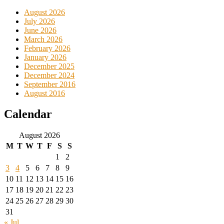
August 2026
July 2026
June 2026
March 2026
February 2026
January 2026
December 2025
December 2024
September 2016
August 2016
Calendar
August 2026
M
T
W
T
F
S
S
1
2
3
4
5
6
7
8
9
10
11
12
13
14
15
16
17
18
19
20
21
22
23
24
25
26
27
28
29
30
31
« Jul