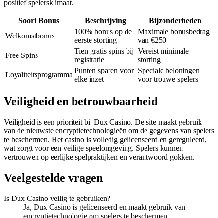
positief spelersklimaat.
Soort Bonus
Beschrijving
Bijzonderheden
100% bonus op de
Maximale bonusbedrag
Welkomstbonus
eerste storting
van €250
Tien gratis spins bij
Vereist minimale
Free Spins
registratie
storting
Punten sparen voor
Speciale beloningen
Loyaliteitsprogramma
elke inzet
voor trouwe spelers
Veiligheid en betrouwbaarheid
Veiligheid is een prioriteit bij Dux Casino. De site maakt gebruik
van de nieuwste encryptietechnologieën om de gegevens van spelers
te beschermen. Het casino is volledig gelicenseerd en gereguleerd,
wat zorgt voor een veilige speelomgeving. Spelers kunnen
vertrouwen op eerlijke spelpraktijken en verantwoord gokken.
Veelgestelde vragen
Is Dux Casino veilig te gebruiken?
Ja, Dux Casino is gelicenseerd en maakt gebruik van
encryptietechnologie om spelers te beschermen.