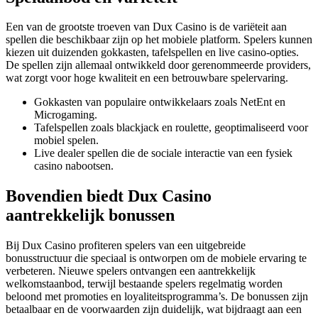
Een van de grootste troeven van Dux Casino is de variëteit aan
spellen die beschikbaar zijn op het mobiele platform. Spelers kunnen
kiezen uit duizenden gokkasten, tafelspellen en live casino-opties.
De spellen zijn allemaal ontwikkeld door gerenommeerde providers,
wat zorgt voor hoge kwaliteit en een betrouwbare spelervaring.
Gokkasten van populaire ontwikkelaars zoals NetEnt en
Microgaming.
Tafelspellen zoals blackjack en roulette, geoptimaliseerd voor
mobiel spelen.
Live dealer spellen die de sociale interactie van een fysiek
casino nabootsen.
Bovendien biedt Dux Casino
aantrekkelijk bonussen
Bij Dux Casino profiteren spelers van een uitgebreide
bonusstructuur die speciaal is ontworpen om de mobiele ervaring te
verbeteren. Nieuwe spelers ontvangen een aantrekkelijk
welkomstaanbod, terwijl bestaande spelers regelmatig worden
beloond met promoties en loyaliteitsprogramma’s. De bonussen zijn
betaalbaar en de voorwaarden zijn duidelijk, wat bijdraagt aan een