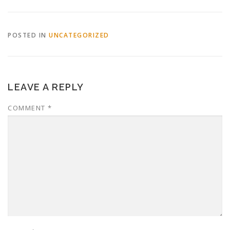
POSTED IN
UNCATEGORIZED
LEAVE A REPLY
COMMENT
*