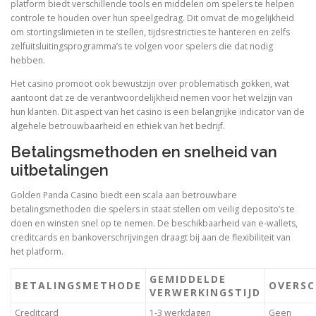
platform biedt verschillende tools en middelen om spelers te helpen
controle te houden over hun speelgedrag. Dit omvat de mogelijkheid
om stortingslimieten in te stellen, tijdsrestricties te hanteren en zelfs
zelfuitsluitingsprogramma’s te volgen voor spelers die dat nodig
hebben.
Het casino promoot ook bewustzijn over problematisch gokken, wat
aantoont dat ze de verantwoordelijkheid nemen voor het welzijn van
hun klanten. Dit aspect van het casino is een belangrijke indicator van de
algehele betrouwbaarheid en ethiek van het bedrijf.
Betalingsmethoden en snelheid van
uitbetalingen
Golden Panda Casino biedt een scala aan betrouwbare
betalingsmethoden die spelers in staat stellen om veilig deposito’s te
doen en winsten snel op te nemen. De beschikbaarheid van e-wallets,
creditcards en bankoverschrijvingen draagt bij aan de flexibiliteit van
het platform.
GEMIDDELDE
BETALINGSMETHODE
OVERSC
VERWERKINGSTIJD
Creditcard
1-3 werkdagen
Geen