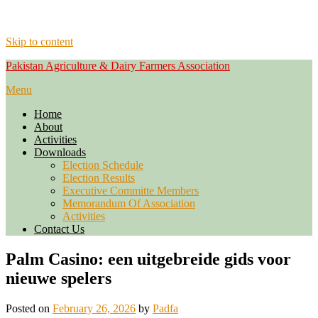
Skip to content
Pakistan Agriculture & Dairy Farmers Association
Menu
Home
About
Activities
Downloads
Election Schedule
Election Results
Executive Committe Members
Memorandum Of Association
Activities
Contact Us
Palm Casino: een uitgebreide gids voor
nieuwe spelers
Posted on
February 26, 2026
by
Padfa