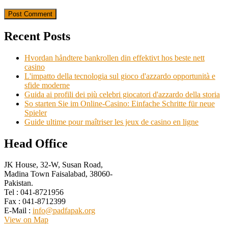
Recent Posts
Hvordan håndtere bankrollen din effektivt hos beste nett
casino
L'impatto della tecnologia sul gioco d'azzardo opportunità e
sfide moderne
Guida ai profili dei più celebri giocatori d'azzardo della storia
So starten Sie im Online-Casino: Einfache Schritte für neue
Spieler
Guide ultime pour maîtriser les jeux de casino en ligne
Head Office
JK House, 32-W, Susan Road,
Madina Town Faisalabad, 38060-
Pakistan.
Tel : 041-8721956
Fax : 041-8712399
E-Mail :
info@padfapak.org
View on Map