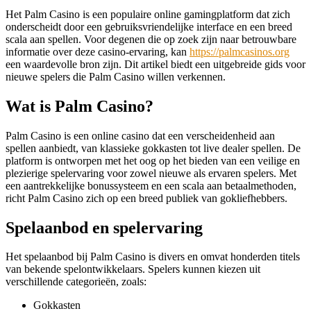
Het Palm Casino is een populaire online gamingplatform dat zich
onderscheidt door een gebruiksvriendelijke interface en een breed
scala aan spellen. Voor degenen die op zoek zijn naar betrouwbare
informatie over deze casino-ervaring, kan
https://palmcasinos.org
een waardevolle bron zijn. Dit artikel biedt een uitgebreide gids voor
nieuwe spelers die Palm Casino willen verkennen.
Wat is Palm Casino?
Palm Casino is een online casino dat een verscheidenheid aan
spellen aanbiedt, van klassieke gokkasten tot live dealer spellen. De
platform is ontworpen met het oog op het bieden van een veilige en
plezierige spelervaring voor zowel nieuwe als ervaren spelers. Met
een aantrekkelijke bonussysteem en een scala aan betaalmethoden,
richt Palm Casino zich op een breed publiek van gokliefhebbers.
Spelaanbod en spelervaring
Het spelaanbod bij Palm Casino is divers en omvat honderden titels
van bekende spelontwikkelaars. Spelers kunnen kiezen uit
verschillende categorieën, zoals:
Gokkasten