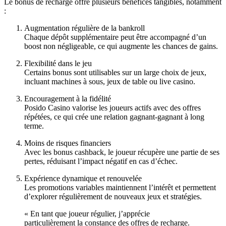
Le bonus de recharge offre plusieurs bénéfices tangibles, notamment
:
Augmentation régulière de la bankroll
Chaque dépôt supplémentaire peut être accompagné d’un
boost non négligeable, ce qui augmente les chances de gains.
Flexibilité dans le jeu
Certains bonus sont utilisables sur un large choix de jeux,
incluant machines à sous, jeux de table ou live casino.
Encouragement à la fidélité
Posido Casino valorise les joueurs actifs avec des offres
répétées, ce qui crée une relation gagnant-gagnant à long
terme.
Moins de risques financiers
Avec les bonus cashback, le joueur récupère une partie de ses
pertes, réduisant l’impact négatif en cas d’échec.
Expérience dynamique et renouvelée
Les promotions variables maintiennent l’intérêt et permettent
d’explorer régulièrement de nouveaux jeux et stratégies.
« En tant que joueur régulier, j’apprécie
particulièrement la constance des offres de recharge.