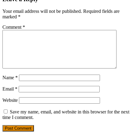
Your email address will not be published.
Required fields are
marked
*
Comment
*
Name
*
Email
*
Website
Save my name, email, and website in this browser for the next
time I comment.