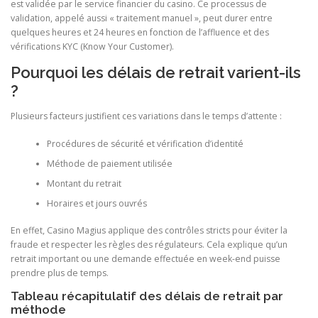
est validée par le service financier du casino. Ce processus de
validation, appelé aussi « traitement manuel », peut durer entre
quelques heures et 24 heures en fonction de l’affluence et des
vérifications KYC (Know Your Customer).
Pourquoi les délais de retrait varient-ils
?
Plusieurs facteurs justifient ces variations dans le temps d’attente :
Procédures de sécurité et vérification d’identité
Méthode de paiement utilisée
Montant du retrait
Horaires et jours ouvrés
En effet, Casino Magius applique des contrôles stricts pour éviter la
fraude et respecter les règles des régulateurs. Cela explique qu’un
retrait important ou une demande effectuée en week-end puisse
prendre plus de temps.
Tableau récapitulatif des délais de retrait par
méthode