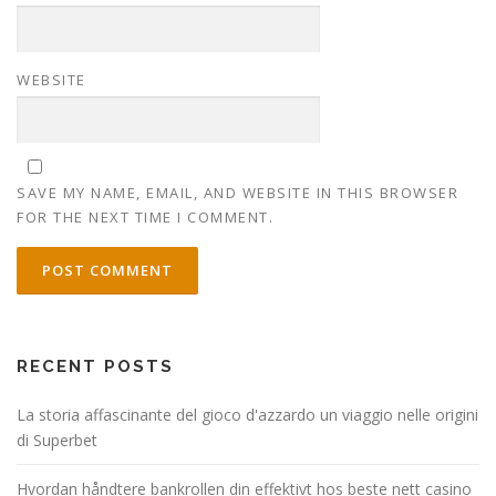
WEBSITE
SAVE MY NAME, EMAIL, AND WEBSITE IN THIS BROWSER
FOR THE NEXT TIME I COMMENT.
RECENT POSTS
La storia affascinante del gioco d'azzardo un viaggio nelle origini
di Superbet
Hvordan håndtere bankrollen din effektivt hos beste nett casino