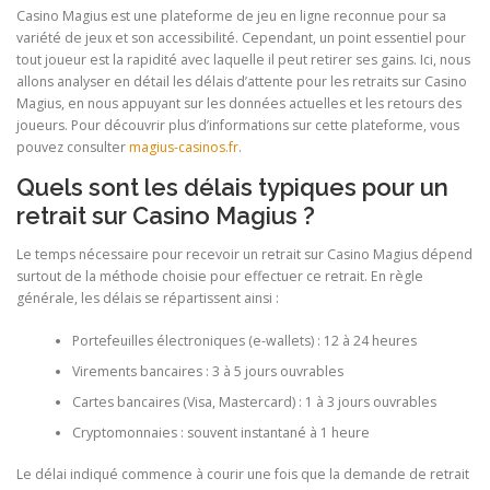
Casino Magius est une plateforme de jeu en ligne reconnue pour sa
variété de jeux et son accessibilité. Cependant, un point essentiel pour
tout joueur est la rapidité avec laquelle il peut retirer ses gains. Ici, nous
allons analyser en détail les délais d’attente pour les retraits sur Casino
Magius, en nous appuyant sur les données actuelles et les retours des
joueurs. Pour découvrir plus d’informations sur cette plateforme, vous
pouvez consulter
magius-casinos.fr
.
Quels sont les délais typiques pour un
retrait sur Casino Magius ?
Le temps nécessaire pour recevoir un retrait sur Casino Magius dépend
surtout de la méthode choisie pour effectuer ce retrait. En règle
générale, les délais se répartissent ainsi :
Portefeuilles électroniques (e-wallets) : 12 à 24 heures
Virements bancaires : 3 à 5 jours ouvrables
Cartes bancaires (Visa, Mastercard) : 1 à 3 jours ouvrables
Cryptomonnaies : souvent instantané à 1 heure
Le délai indiqué commence à courir une fois que la demande de retrait