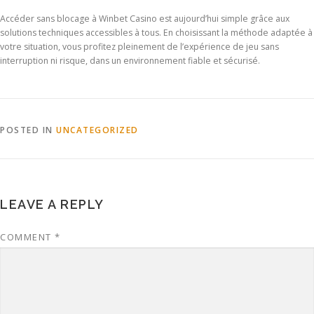
Accéder sans blocage à Winbet Casino est aujourd’hui simple grâce aux
solutions techniques accessibles à tous. En choisissant la méthode adaptée à
votre situation, vous profitez pleinement de l’expérience de jeu sans
interruption ni risque, dans un environnement fiable et sécurisé.
POSTED IN
UNCATEGORIZED
LEAVE A REPLY
COMMENT
*