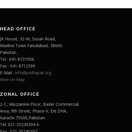
HEAD OFFICE
JK House, 32-W, Susan Road,
Madina Town Faisalabad, 38060-
Pakistan.
Tel : 041-8721956
Fax : 041-8712399
E-Mail :
info@padfapak.org
View on Map
ZONAL OFFICE
2-C, Mezzanine Floor, Bader Commercial
Area, 9th Street, Phase-V, Ext DHA,
Karachi-75500,Pakistan.
Tel: 021-35245394-6
Fax : 021-35245397