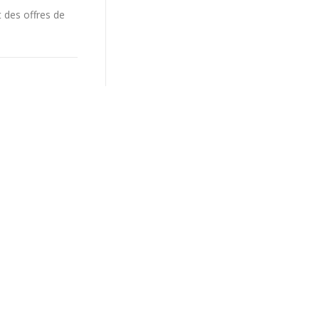
t des offres de