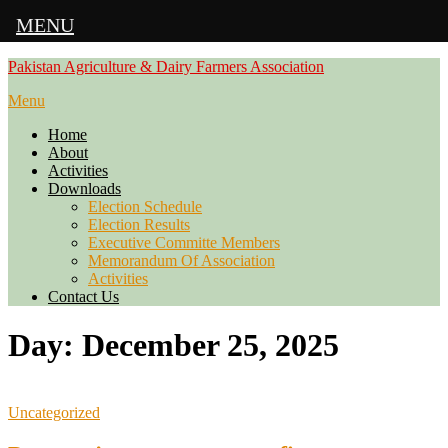
MENU
Skip
Pakistan Agriculture & Dairy Farmers Association
to
Menu
content
Home
About
Activities
Downloads
Election Schedule
Election Results
Executive Committe Members
Memorandum Of Association
Activities
Contact Us
Day:
December 25, 2025
Uncategorized