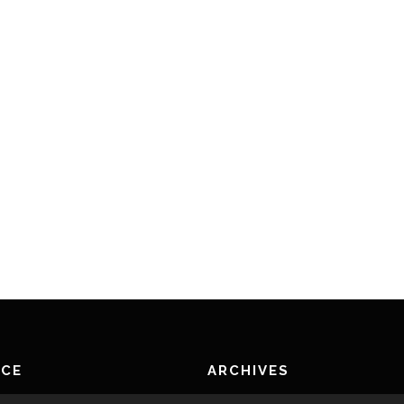
ICE
ARCHIVES
Floor, Bader Commercial
August 2026