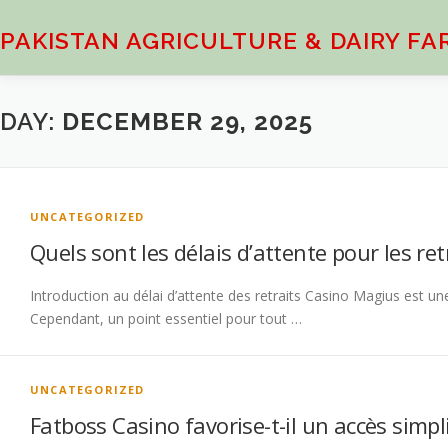
Skip to content
PAKISTAN AGRICULTURE & DAIRY FA
DAY:
DECEMBER 29, 2025
UNCATEGORIZED
Quels sont les délais d’attente pour les re
Introduction au délai d’attente des retraits Casino Magius est un
Cependant, un point essentiel pour tout …
UNCATEGORIZED
Fatboss Casino favorise-t-il un accès simpl