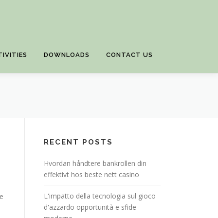
IVITIES
DOWNLOADS
CONTACT US
RECENT POSTS
Hvordan håndtere bankrollen din
effektivt hos beste nett casino
L'impatto della tecnologia sul gioco
ke
d'azzardo opportunità e sfide