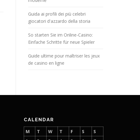
moderne
Guida ai profili dei più celebri
giocatori d'azzardo della storia
So starten Sie im Online-Casino:
Einfache Schritte für neue Spieler
Guide ultime pour maîtriser les jeux
de casino en ligne
CALENDAR
M
T
W
T
F
S
S