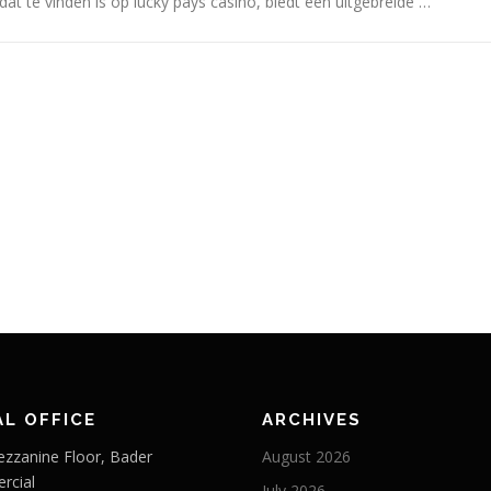
dat te vinden is op lucky pays casino, biedt een uitgebreide …
L OFFICE
ARCHIVES
ezzanine Floor, Bader
August 2026
rcial
July 2026