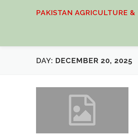
Skip
to
PAKISTAN AGRICULTURE &
content
DAY:
DECEMBER 20, 2025