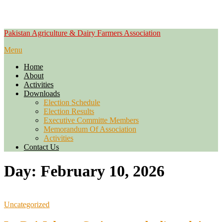
Skip
Pakistan Agriculture & Dairy Farmers Association
to
Menu
content
Home
About
Activities
Downloads
Election Schedule
Election Results
Executive Committe Members
Memorandum Of Association
Activities
Contact Us
Day:
February 10, 2026
Uncategorized