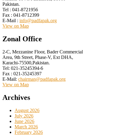
Pakistan.
Tel : 041-8721956
Fax : 041-8712399
E-Mail :
info@padfapak.org
View on Map
Zonal Office
2-C, Mezzanine Floor, Bader Commercial
Area, 9th Street, Phase-V, Ext DHA,
Karachi-75500,Pakistan.
Tel: 021-35245394-6
Fax : 021-35245397
E-Mail:
chairman@padfapak.org
View on Map
Archives
August 2026
July 2026
June 2026
March 2026
February 2026