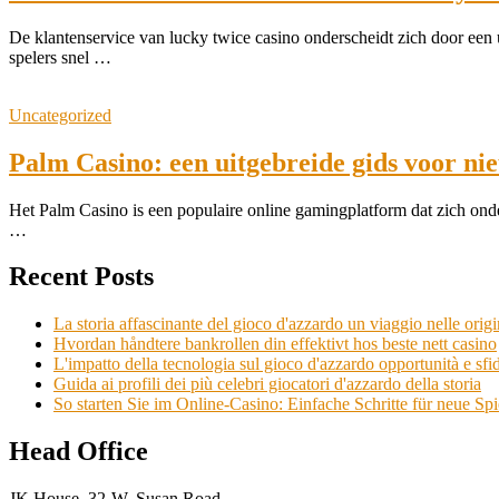
De klantenservice van lucky twice casino onderscheidt zich door een u
spelers snel …
Uncategorized
Palm Casino: een uitgebreide gids voor ni
Het Palm Casino is een populaire online gamingplatform dat zich onde
…
Recent Posts
La storia affascinante del gioco d'azzardo un viaggio nelle origi
Hvordan håndtere bankrollen din effektivt hos beste nett casino
L'impatto della tecnologia sul gioco d'azzardo opportunità e sf
Guida ai profili dei più celebri giocatori d'azzardo della storia
So starten Sie im Online-Casino: Einfache Schritte für neue Spi
Head Office
JK House, 32-W, Susan Road,