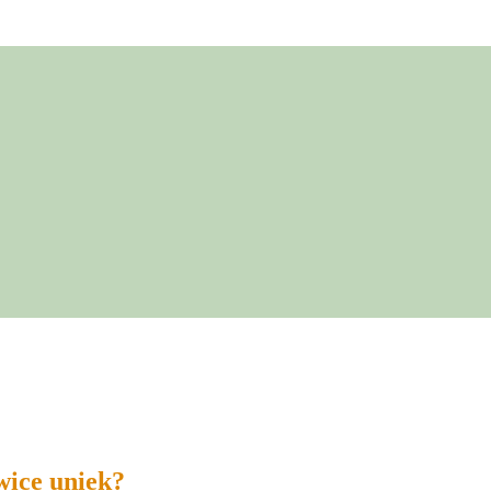
wice uniek?