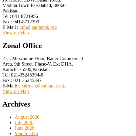
Madina Town Faisalabad, 38060-
Pakistan.
Tel : 041-8721956
Fax : 041-8712399
E-Mail :
info@padfapak.org
View on Map
Zonal Office
2-C, Mezzanine Floor, Bader Commercial
Area, 9th Street, Phase-V, Ext DHA,
Karachi-75500,Pakistan.
Tel: 021-35245394-6
Fax : 021-35245397
E-Mail:
chairman@padfapak.org
View on Map
Archives
August 2026
July 2026
June 2026
March 2026