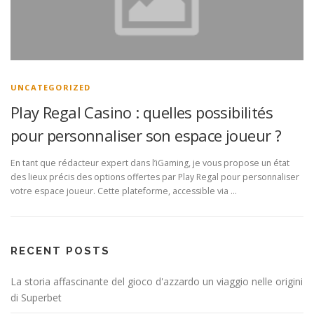
UNCATEGORIZED
Play Regal Casino : quelles possibilités
pour personnaliser son espace joueur ?
En tant que rédacteur expert dans l’iGaming, je vous propose un état
des lieux précis des options offertes par Play Regal pour personnaliser
votre espace joueur. Cette plateforme, accessible via …
RECENT POSTS
La storia affascinante del gioco d'azzardo un viaggio nelle origini
di Superbet