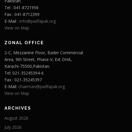
Pakistan.
Tel : 041-8721956
Fax : 041-8712399
E-Mail :
info@padfapak.org
View on Map
ZONAL OFFICE
2-C, Mezzanine Floor, Bader Commercial
Area, 9th Street, Phase-V, Ext DHA,
Karachi-75500,Pakistan.
Tel: 021-35245394-6
Fax : 021-35245397
E-Mail:
chairman@padfapak.org
View on Map
ARCHIVES
August 2026
July 2026