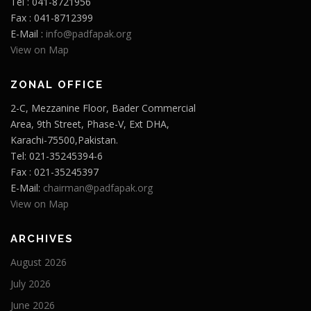
Tel : 041-8721956
Fax : 041-8712399
E-Mail :
info@padfapak.org
View on Map
ZONAL OFFICE
2-C, Mezzanine Floor, Bader Commercial
Area, 9th Street, Phase-V, Ext DHA,
Karachi-75500,Pakistan.
Tel: 021-35245394-6
Fax : 021-35245397
E-Mail:
chairman@padfapak.org
View on Map
ARCHIVES
August 2026
July 2026
June 2026