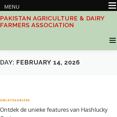
MENU
Skip to content
PAKISTAN AGRICULTURE & DAIRY
FARMERS ASSOCIATION
Menu
HOME
ABOUT
ACTIVITIES
DOWNLOADS
DAY:
FEBRUARY 14, 2026
CONTACT US
UNCATEGORIZED
Ontdek de unieke features van Hashlucky